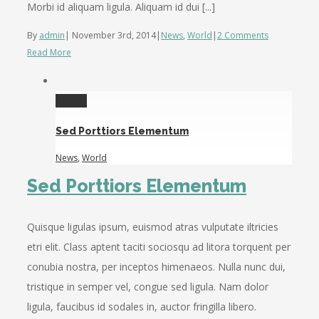
Morbi id aliquam ligula. Aliquam id dui [...]
By
admin
|
November 3rd, 2014
|
News
,
World
|
2 Comments
Read More
Gallery
Sed Porttiors Elementum
News
,
World
Sed Porttiors Elementum
Quisque ligulas ipsum, euismod atras vulputate iltricies
etri elit. Class aptent taciti sociosqu ad litora torquent per
conubia nostra, per inceptos himenaeos. Nulla nunc dui,
tristique in semper vel, congue sed ligula. Nam dolor
ligula, faucibus id sodales in, auctor fringilla libero.