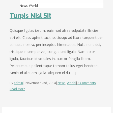
News
,
World
Turpis Nisl Sit
Quisque ligulas ipsum, euismod atras vulputate iltricies
etri elit. Class aptent taciti sociosqu ad litora torquent per
conubia nostra, per inceptos himenaeos. Nulla nunc dui,
tristique in semper vel, congue sed ligula. Nam dolor
ligula, faucibus id sodales in, auctor fringilla libero.
Pellentesque pellentesque tempor tellus eget hendrerit.
Morbi id aliquam ligula. Aliquam id dui [...]
By
admin
|
November 2nd, 2014
|
News
,
World
|
2 Comments
Read More