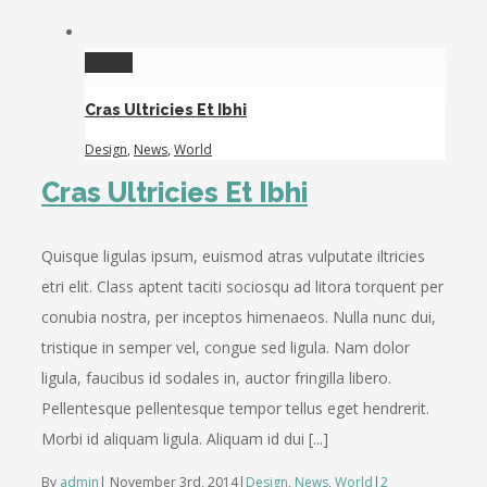
Gallery
Cras Ultricies Et Ibhi
Design
,
News
,
World
Cras Ultricies Et Ibhi
Quisque ligulas ipsum, euismod atras vulputate iltricies
etri elit. Class aptent taciti sociosqu ad litora torquent per
conubia nostra, per inceptos himenaeos. Nulla nunc dui,
tristique in semper vel, congue sed ligula. Nam dolor
ligula, faucibus id sodales in, auctor fringilla libero.
Pellentesque pellentesque tempor tellus eget hendrerit.
Morbi id aliquam ligula. Aliquam id dui [...]
By
admin
|
November 3rd, 2014
|
Design
,
News
,
World
|
2